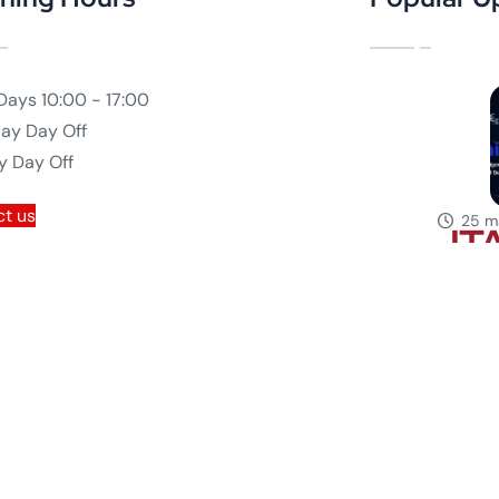
Days
10:00 - 17:00
day
Day Off
y
Day Off
t us
25 m
JT
Int
Inv
Hol
par
CQB
un
par
dan
l’e
can
Sos
spé
dan
l’i