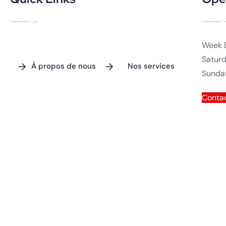
Week 
Satur
À propos de nous
Nos services
Sunda
Contac
Calendrier des
Politique de
événements
confidentialité
Conditions
d’utilisation